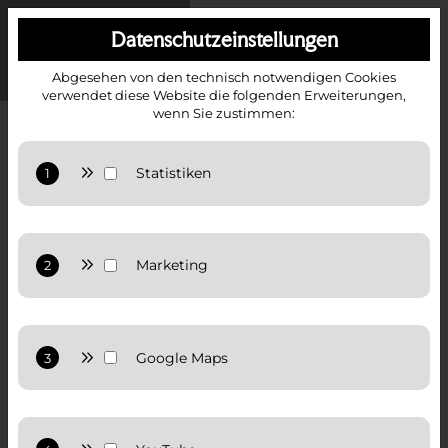
Datenschutzeinstellungen
Abgesehen von den technisch notwendigen Cookies
verwendet diese Website die folgenden Erweiterungen,
wenn Sie zustimmen:
Anbieter: Google LLC
Statistiken: Verwendet Google Analytics zur Website-
Analysen. Erzeugt statistische Daten darüber, wie
der Besucher die Website nutzt.
Anbieter: Google LLC
Datenschutzerklärung:
Datenschutzerklärung von
Google
Marketing: Verwendet Google TagManager um
personalisierte Nutzerdaten für Online-
Werbezwecke in der Website zu nutzen.
Anbieter: Google LLC
Datenschutzerklärung:
Datenschutzerklärung von