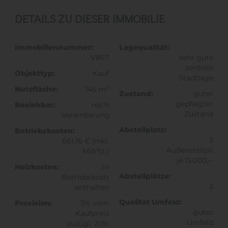
DETAILS ZU DIESER IMMOBILIE
Immobiliennummer:
Lagequalität:
V867
sehr gute
zentrale
Objekttyp:
Kauf
Stadtlage
Nutzfläche:
145 m²
Zustand:
guter
gepflegter
Beziehbar:
nach
Zustand
Vereinbarung
Abstellplatz:
Betriebskosten:
3
661,16 € (inkl.
Außenstellplätze
MWSt.)
je 15.000,--
Heizkosten:
in
Abstellplätze:
Betriebskosten
3
enthalten
Qualität Umfeld:
Provision:
3% vom
gutes
Kaufpreis
Umfeld
zuzügl. 20%