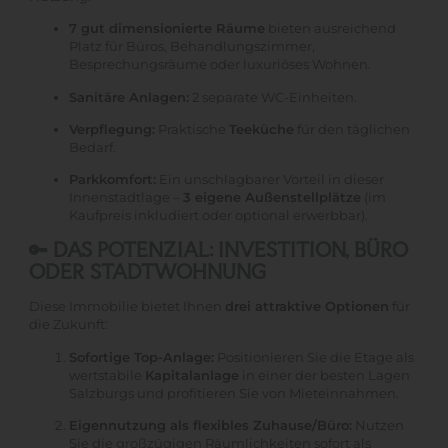
7 gut dimensionierte Räume
bieten ausreichend
Platz für Büros, Behandlungszimmer,
Besprechungsräume oder luxuriöses Wohnen.
Sanitäre Anlagen:
2 separate WC-Einheiten.
Verpflegung:
Praktische
Teeküche
für den täglichen
Bedarf.
Parkkomfort:
Ein unschlagbarer Vorteil in dieser
Innenstadtlage –
3 eigene Außenstellplätze
(im
Kaufpreis inkludiert oder optional erwerbbar).
🔑 DAS POTENZIAL: INVESTITION, BÜRO
ODER STADTWOHNUNG
Diese Immobilie bietet Ihnen
drei attraktive Optionen
für
die Zukunft:
Sofortige Top-Anlage:
Positionieren Sie die Etage als
wertstabile
Kapitalanlage
in einer der besten Lagen
Salzburgs und profitieren Sie von Mieteinnahmen.
Eigennutzung als flexibles Zuhause/Büro:
Nutzen
Sie die großzügigen Räumlichkeiten sofort als