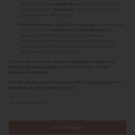
repräsentatives
eigenes Büro
(z.B. Kanzlei, Praxis)
oder als stilvolle
Wohnung
mit der Möglichkeit der
gewerblichen Teilnutzung.
Wertsteigerung durch Umwidmung:
Es besteht die
Möglichkeit zur
kompletten Umwidmung
der
gesamten Fläche zurück in eine exklusive
Wohneinheit. Heben Sie das volle Potenzial des
Altbaus und profitieren Sie von den steigenden
Wohnpreisen im Andräviertel.
Sichern Sie sich jetzt diese vielseitige Immobilie im
Herzen der Mozartstadt – eine Investition, die alle
Optionen offenhält.
Wir freuen uns auf Ihren Anruf unter
0662/620062
oder
Ihre Mail an
office@denkstein.at
!
Ihr
Michael Denkstein
Jetzt Anfragen