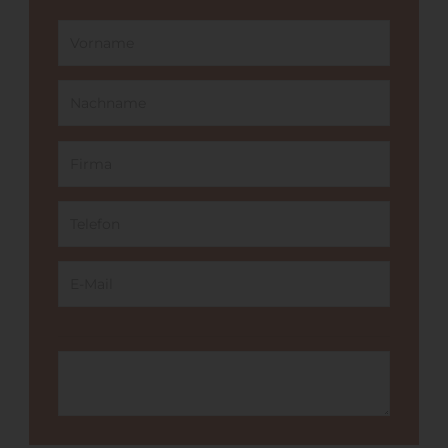
Vorname
Nachname*
Firma
Telefon*
E-Mail
Der Objektverweis wurde nicht auf eine Objektinstanz festg