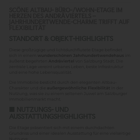
SCÖNE ALTBAU- BÜRO-/WOHN-ETAGE IM
HERZEN DES ANDRÄVIERTELS –
JAHRHUNDERTWENDE-CHARME TRIFFT AUF
FLEXIBILITÄT
STANDORT & OBJEKT-HIGHLIGHTS
Diese großzügige und lichtdurchflutete Etage befindet
sich in einem
wunderschönen Jahrhundertwendehaus
im
äußerst begehrten
Andräviertel
von Salzburg Stadt. Die
zentrale Lage vereint urbanes Leben, beste Infrastruktur
und eine hohe Lebensqualität.
Die Immobilie besticht durch den eleganten Altbau-
Charakter und die
außergewöhnliche Flexibilität
in der
Nutzung, was sie zu einem seltenen Juwel am Salzburger
Immobilienmarkt macht.
🏢 NUTZUNGS- UND
AUSSTATTUNGSHIGHLIGHTS
Die Etage präsentiert sich mit einem durchdachten
Grundriss und einer idealen Ausstattung für eine vielseitige
Nutzung: