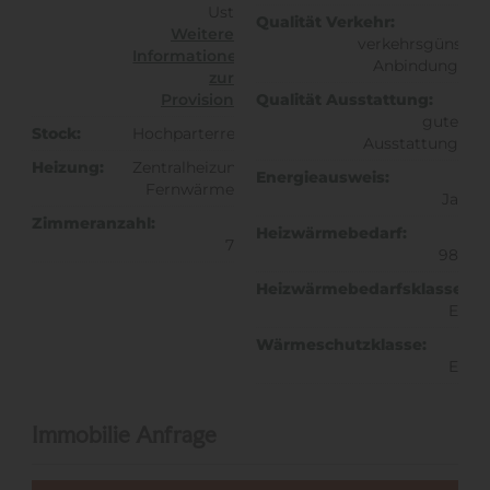
Ust
Qualität Verkehr:
Weitere
verkehrsgünstig
Informationen
Anbindung
zur
Provision
Qualität Ausstattung:
gute
Stock:
Hochparterre
Ausstattung
Heizung:
Zentralheizung
Energieausweis:
Fernwärme
Ja
Zimmeranzahl:
Heizwärmebedarf:
7
98
Heizwärmebedarfsklasse:
E
Wärmeschutzklasse:
E
Immobilie Anfrage