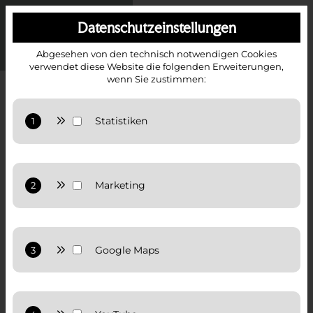
Datenschutzeinstellungen
Abgesehen von den technisch notwendigen Cookies
verwendet diese Website die folgenden Erweiterungen,
wenn Sie zustimmen:
IMMOBILIEN IN SALZBURG GNIGL
GNIGL – DAS „KLEINE DORF“ AM FUSSE DES G
AISBERGS
Anbieter: Google LLC
Statistiken: Verwendet Google Analytics zur Website-
Analysen. Erzeugt statistische Daten darüber, wie
der Besucher die Website nutzt.
Anbieter: Google LLC
Datenschutzerklärung:
Datenschutzerklärung von
Google
Marketing: Verwendet Google TagManager um
personalisierte Nutzerdaten für Online-
Werbezwecke in der Website zu nutzen.
Anbieter: Google LLC
5.770
Datenschutzerklärung:
Datenschutzerklärung von