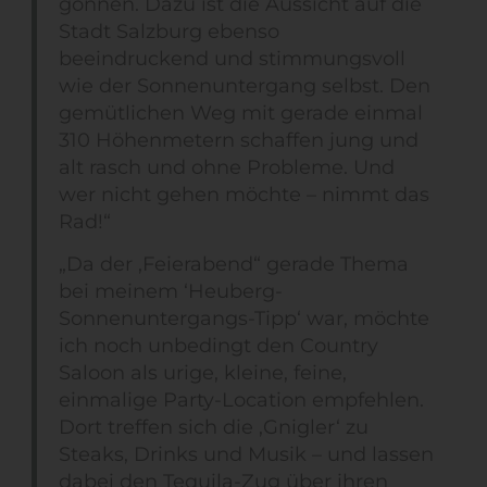
gönnen. Dazu ist die Aussicht auf die
Stadt Salzburg ebenso
beeindruckend und stimmungsvoll
wie der Sonnenuntergang selbst. Den
gemütlichen Weg mit gerade einmal
310 Höhenmetern schaffen jung und
alt rasch und ohne Probleme. Und
wer nicht gehen möchte – nimmt das
Rad!“
„Da der ‚Feierabend“ gerade Thema
bei meinem ‘Heuberg-
Sonnenuntergangs-Tipp‘ war, möchte
ich noch unbedingt den Country
Saloon als urige, kleine, feine,
einmalige Party-Location empfehlen.
Dort treffen sich die ‚Gnigler‘ zu
Steaks, Drinks und Musik – und lassen
dabei den Tequila-Zug über ihren