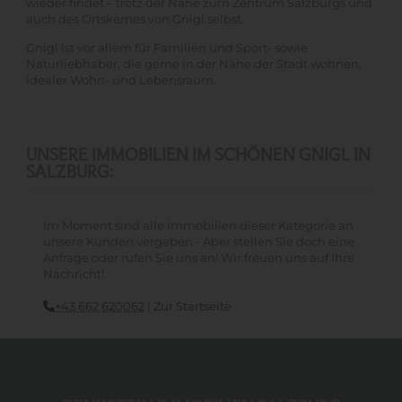
wieder findet – trotz der Nähe zum Zentrum Salzburgs und
auch des Ortskernes von Gnigl selbst.
Gnigl ist vor allem für Familien und Sport- sowie
Naturliebhaber, die gerne in der Nähe der Stadt wohnen,
idealer Wohn- und Lebensraum.
UNSERE IMMOBILIEN IM SCHÖNEN GNIGL IN
SALZBURG:
Im Moment sind alle Immobilien dieser Kategorie an
unsere Kunden vergeben - Aber stellen Sie doch eine
Anfrage oder rufen Sie uns an! Wir freuen uns auf Ihre
Nachricht!
+43 662 620062
|
Zur Startseite