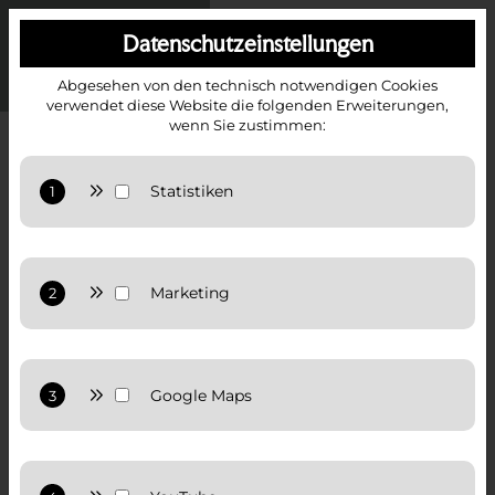
Datenschutzeinstellungen
Abgesehen von den technisch notwendigen Cookies
verwendet diese Website die folgenden Erweiterungen,
wenn Sie zustimmen:
IMMOBILIEN IN SALZBURG LANGWIED,
MAYRWIES & KASERN
BEI DENKSTEIN IMMOBILIEN FINDEN SIE IHR
NEUES ZUHAUSE
Anbieter: Google LLC
Statistiken: Verwendet Google Analytics zur Website-
Analysen. Erzeugt statistische Daten darüber, wie
der Besucher die Website nutzt.
Anbieter: Google LLC
Datenschutzerklärung:
Datenschutzerklärung von
Google
Marketing: Verwendet Google TagManager um
personalisierte Nutzerdaten für Online-
Werbezwecke in der Website zu nutzen.
Anbieter: Google LLC
Datenschutzerklärung:
Datenschutzerklärung von