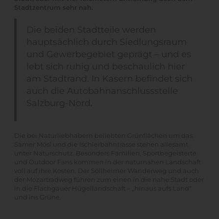
Stadtzentrum sehr nah.
Die beiden Stadtteile werden
hauptsächlich durch Siedlungsraum
und Gewerbegebiet geprägt – und es
lebt sich ruhig und beschaulich hier
am Stadtrand. In Kasern befindet sich
auch die Autobahnanschlussstelle
Salzburg-Nord.
Die bei Naturliebhabern beliebten Grünflächen um das
Samer Mösl und die Ischlerbahntrasse stehen allesamt
unter Naturschutz. Besonders Familien, Sportbegeisterte
und Outdoor Fans kommen in der naturnahen Landschaft
voll auf ihre Kosten. Der Söllheimer Wanderweg und auch
der Mozartradweg führen zum einen in die nahe Stadt oder
in die Flachgauer Hügellandschaft – „hinaus aufs Land“
und ins Grüne.