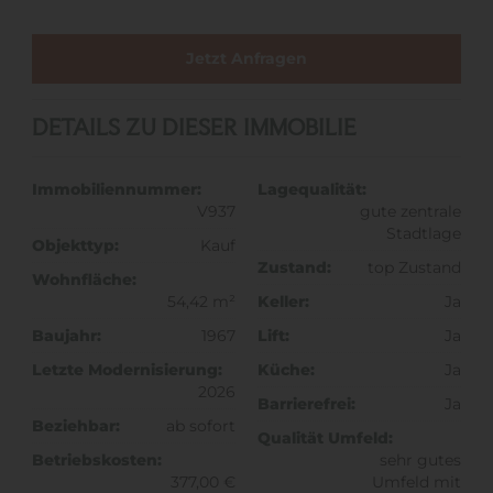
Jetzt Anfragen
DETAILS ZU DIESER IMMOBILIE
Immobiliennummer:
Lagequalität:
V937
gute zentrale
Stadtlage
Objekttyp:
Kauf
Zustand:
top Zustand
Wohnfläche:
54,42 m²
Keller:
Ja
Baujahr:
1967
Lift:
Ja
Letzte Modernisierung:
Küche:
Ja
2026
Barrierefrei:
Ja
Beziehbar:
ab sofort
Qualität Umfeld:
Betriebskosten:
sehr gutes
377,00 €
Umfeld mit