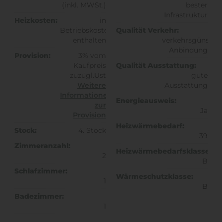
(inkl. MWSt.)
bester
Infrastruktur
Heizkosten:
in
Betriebskosten
Qualität Verkehr:
enthalten
verkehrsgünstig
Anbindung
Provision:
3% vom
Kaufpreis
Qualität Ausstattung:
zuzügl.Ust
gute
Weitere
Ausstattung
Informationen
Energieausweis:
zur
Ja
Provision
Heizwärmebedarf:
Stock:
4. Stock
39
Zimmeranzahl:
Heizwärmebedarfsklasse:
2
B
Schlafzimmer:
Wärmeschutzklasse:
1
B
Badezimmer:
1