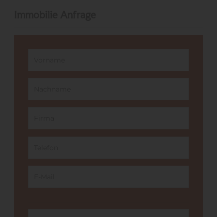
Immobilie Anfrage
Vorname
Nachname*
Firma
Telefon*
E-Mail
Der Objektverweis wurde nicht auf eine Objektinstanz festg