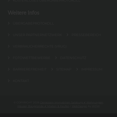
KOSTENLOSES ÜBERGABEPROTOKOLL
Weitere Infos
ÜBERGABEPROTOKOLL
UNSER PARTNERNETZWERK
PRESSEBEREICH
VERBRAUCHERRECHTE (VRUG)
FOTOWETTBEWERBE
DATENSCHUTZ
BARRIEREFREIHEIT
SITEMAP
IMPRESSUM
KONTAKT
© COPYRIGHT 2026
Denkstein Immobilien Salzburg ✔ Wohnungen,
Häuser, Baugründe ✔ Mieten & Kaufen
|
WebDesign
by
WDW