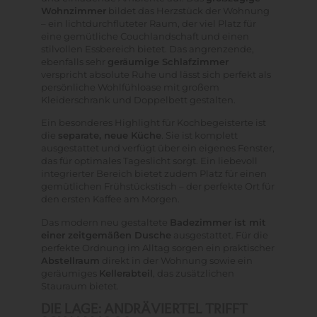
Wohnzimmer
bildet das Herzstück der Wohnung
– ein lichtdurchfluteter Raum, der viel Platz für
eine gemütliche Couchlandschaft und einen
stilvollen Essbereich bietet. Das angrenzende,
ebenfalls sehr
geräumige Schlafzimmer
verspricht absolute Ruhe und lässt sich perfekt als
persönliche Wohlfühloase mit großem
Kleiderschrank und Doppelbett gestalten.
Ein besonderes Highlight für Kochbegeisterte ist
die
separate, neue Küche
. Sie ist komplett
ausgestattet und verfügt über ein eigenes Fenster,
das für optimales Tageslicht sorgt. Ein liebevoll
integrierter Bereich bietet zudem Platz für einen
gemütlichen Frühstückstisch – der perfekte Ort für
den ersten Kaffee am Morgen.
Das modern neu gestaltete
Badezimmer ist mit
einer zeitgemäßen Dusche
ausgestattet. Für die
perfekte Ordnung im Alltag sorgen ein praktischer
Abstellraum
direkt in der Wohnung sowie ein
geräumiges
Kellerabteil
, das zusätzlichen
Stauraum bietet.
DIE LAGE: ANDRÄVIERTEL TRIFFT