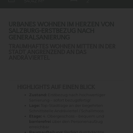
54,42 M²
2
URBANES WOHNEN IM HERZEN VON
SALZBURG-ERSTBEZUG NACH
GENERALSANIERUNG
TRAUMHAFTES WOHNEN MITTEN IN DER
STADT ANGRENZEND AN DAS
ANDRÄVIERTEL
HIGHLIGHTS AUF EINEN BLICK
Zustand:
Erstbezug nach hochwertiger
Sanierung – sofort bezugsfertig!
Lage:
Top-Stadtlage an der begehrten
Schnittstelle Andräviertel / Schallmoos
Etage:
4. Obergeschoss – bequem und
barrierefrei
über den Personenaufzug
erreichbar
Raumaufteilung:
Perfekt durchdachte,