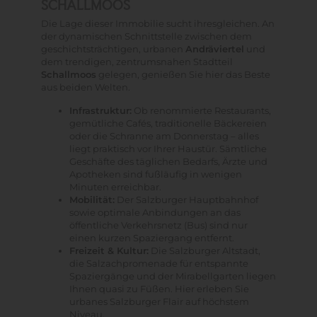
SCHALLMOOS
Die Lage dieser Immobilie sucht ihresgleichen. An
der dynamischen Schnittstelle zwischen dem
geschichtsträchtigen, urbanen
Andräviertel
und
dem trendigen, zentrumsnahen Stadtteil
Schallmoos
gelegen, genießen Sie hier das Beste
aus beiden Welten.
Infrastruktur:
Ob renommierte Restaurants,
gemütliche Cafés, traditionelle Bäckereien
oder die Schranne am Donnerstag – alles
liegt praktisch vor Ihrer Haustür. Sämtliche
Geschäfte des täglichen Bedarfs, Ärzte und
Apotheken sind fußläufig in wenigen
Minuten erreichbar.
Mobilität:
Der Salzburger Hauptbahnhof
sowie optimale Anbindungen an das
öffentliche Verkehrsnetz (Bus) sind nur
einen kurzen Spaziergang entfernt.
Freizeit & Kultur:
Die Salzburger Altstadt,
die Salzachpromenade für entspannte
Spaziergänge und der Mirabellgarten liegen
Ihnen quasi zu Füßen. Hier erleben Sie
urbanes Salzburger Flair auf höchstem
Niveau.