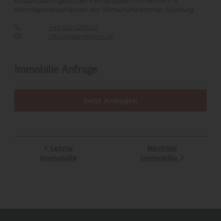
Ausschussmitglied der Fachgruppe Immobilien- u.
Vermögenstreuhänder der Wirtschaftkammer Salzburg.
+43 662 620062
office@denkstein.at
Immobilie Anfrage
Jetzt Anfragen
Letzte
Nächste
Immobilie
Immobilie