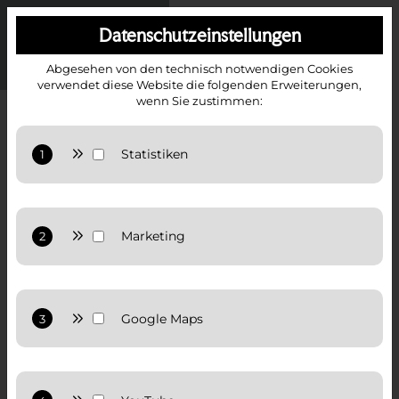
Datenschutzeinstellungen
Abgesehen von den technisch notwendigen Cookies
verwendet diese Website die folgenden Erweiterungen,
wenn Sie zustimmen:
Anbieter: Google LLC
Statistiken: Verwendet Google Analytics zur Website-
Analysen. Erzeugt statistische Daten darüber, wie
der Besucher die Website nutzt.
Anbieter: Google LLC
Datenschutzerklärung:
Datenschutzerklärung von
Google
Marketing: Verwendet Google TagManager um
personalisierte Nutzerdaten für Online-
Werbezwecke in der Website zu nutzen.
Anbieter: Google LLC
Datenschutzerklärung:
Datenschutzerklärung von