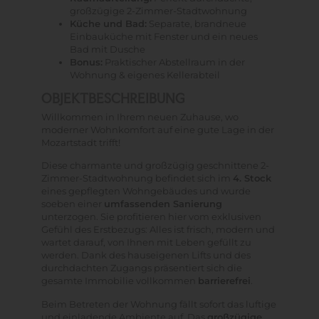
großzügige 2-Zimmer-Stadtwohnung
Küche und Bad:
Separate, brandneue
Einbauküche mit Fenster und ein neues
Bad mit Dusche
Bonus:
Praktischer Abstellraum in der
Wohnung & eigenes Kellerabteil
OBJEKTBESCHREIBUNG
Willkommen in Ihrem neuen Zuhause, wo
moderner Wohnkomfort auf eine gute Lage in der
Mozartstadt trifft!
Diese charmante und großzügig geschnittene 2-
Zimmer-Stadtwohnung befindet sich im
4. Stock
eines gepflegten Wohngebäudes und wurde
soeben einer
umfassenden Sanierung
unterzogen. Sie profitieren hier vom exklusiven
Gefühl des Erstbezugs: Alles ist frisch, modern und
wartet darauf, von Ihnen mit Leben gefüllt zu
werden. Dank des hauseigenen Lifts und des
durchdachten Zugangs präsentiert sich die
gesamte Immobilie vollkommen
barrierefrei
.
Beim Betreten der Wohnung fällt sofort das luftige
und einladende Ambiente auf. Das
großzügige