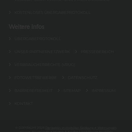
KOSTENLOSES ÜBERGABEPROTOKOLL
Weitere Infos
ÜBERGABEPROTOKOLL
UNSER PARTNERNETZWERK
PRESSEBEREICH
VERBRAUCHERRECHTE (VRUG)
FOTOWETTBEWERBE
DATENSCHUTZ
BARRIEREFREIHEIT
SITEMAP
IMPRESSUM
KONTAKT
© COPYRIGHT 2026
Denkstein Immobilien Salzburg ✔ Wohnungen,
Häuser, Baugründe ✔ Mieten & Kaufen
|
WebDesign
by
WDW