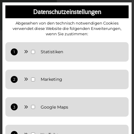
Datenschutzeinstellungen
Abgesehen von den technisch notwendigen Cookies
verwendet diese Website die folgenden Erweiterungen,
wenn Sie zustimmen:
IMMOBILIEN IN SALZBURG LIEFERING
LIEFERING – DAS DORF IN DER STADT
Anbieter: Google LLC
Statistiken: Verwendet Google Analytics zur Website-
Analysen. Erzeugt statistische Daten darüber, wie
der Besucher die Website nutzt.
Anbieter: Google LLC
Datenschutzerklärung:
Datenschutzerklärung von
Google
Marketing: Verwendet Google TagManager um
personalisierte Nutzerdaten für Online-
Werbezwecke in der Website zu nutzen.
Anbieter: Google LLC
14.984
Datenschutzerklärung:
Datenschutzerklärung von