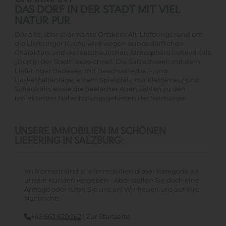
DAS DORF IN DER STADT MIT VIEL
NATUR PUR
Der alte, sehr charmante Ortskern Alt-Lieferings rund um
die Lieferinger Kirche wird wegen seines dörflichen
Charakters und der beschaulichen Atmosphäre liebevoll als
„Dorf in der Stadt“ bezeichnet. Die Salzachseen mit dem
Lieferinger Badesee, mit Beachvolleyball- und
Basketballanlage, einem Spielplatz mit Kletternetz und
Schaukeln, sowie die Saalacher Auen zählen zu den
beliebtesten Naherholungsgebieten der Salzburger.
UNSERE IMMOBILIEN IM SCHÖNEN
LIEFERING IN SALZBURG:
Im Moment sind alle Immobilien dieser Kategorie an
unsere Kunden vergeben - Aber stellen Sie doch eine
Anfrage oder rufen Sie uns an! Wir freuen uns auf Ihre
Nachricht!
+43 662 620062
|
Zur Startseite